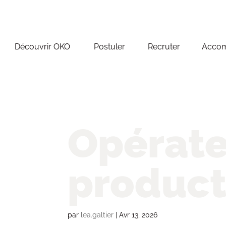
Découvrir OKO
Postuler
Recruter
Acco
Opérate
product
par
lea.galtier
|
Avr 13, 2026