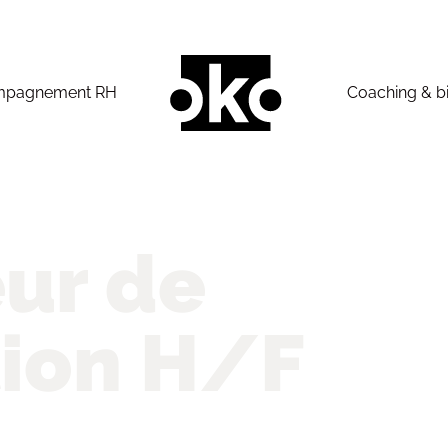
mpagnement RH
Coaching & b
ur de
ion H/F